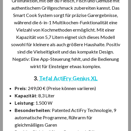
Grillfunktion, mit der du Fleisch, Fisch und Gemüse mit
authentischem Grillgeschmack zubereiten kannst. Das
Smart Cook System sorgt für präzise Garergebnisse,
während die 6-in-1 Multikochen-Funktionalität eine
Vielzahl von Kochmethoden ermöglicht. Mit einer
Kapazität von 5,7 Litern eignet sich dieses Modell
sowohl für kleinere als auch größere Haushalte. Positiv
sind die Vielseitigkeit und das kompakte Design.
Negativ: Eine App-Steuerung fehlt, und die Bedienung
wirkt für Einsteiger etwas komplex.
3.
Tefal ActiFry Genius XL
Preis
: 249,00 € (Preise können variieren)
Kapazität
: 8,3 Liter
Leistung
: 1.500 W
Besonderheiten
: Patented ActiFry Technologie, 9
automatische Programme, Rührarm für
gleichmäßiges Garen