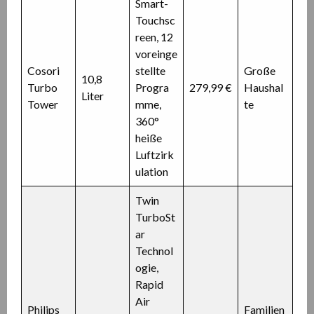
Smart-
Touchsc
reen, 12
voreinge
Cosori
stellte
Große
10,8
Turbo
Progra
279,99 €
Haushal
Liter
Tower
mme,
te
360°
heiße
Luftzirk
ulation
Twin
TurboSt
ar
Technol
ogie,
Rapid
Air
Philips
Familien