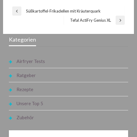
Beitragsnavigation
Süßkartoffel-Frikadellen mit Kräuterquark
Previous
Post
Tefal ActiFry Genius XL
Next
Post
Kategorien
Airfryer Tests
Ratgeber
Rezepte
Unsere Top 5
Zubehör