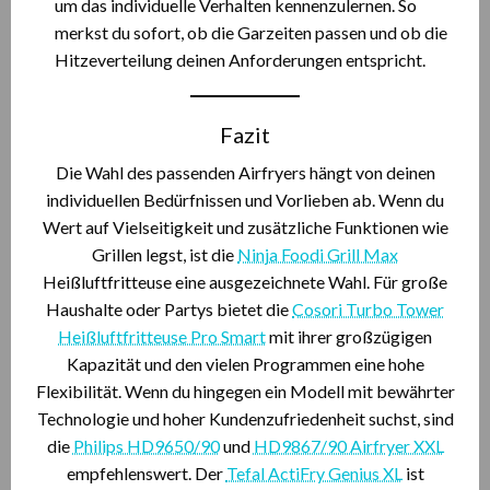
um das individuelle Verhalten kennenzulernen. So
merkst du sofort, ob die Garzeiten passen und ob die
Hitzeverteilung deinen Anforderungen entspricht.
Fazit
Die Wahl des passenden Airfryers hängt von deinen
individuellen Bedürfnissen und Vorlieben ab. Wenn du
Wert auf Vielseitigkeit und zusätzliche Funktionen wie
Grillen legst, ist die
Ninja Foodi Grill Max
Heißluftfritteuse eine ausgezeichnete Wahl. Für große
Haushalte oder Partys bietet die
Cosori Turbo Tower
Heißluftfritteuse Pro Smart
mit ihrer großzügigen
Kapazität und den vielen Programmen eine hohe
Flexibilität. Wenn du hingegen ein Modell mit bewährter
Technologie und hoher Kundenzufriedenheit suchst, sind
die
Philips HD9650/90
und
HD9867/90 Airfryer XXL
empfehlenswert. Der
Tefal ActiFry Genius XL
ist