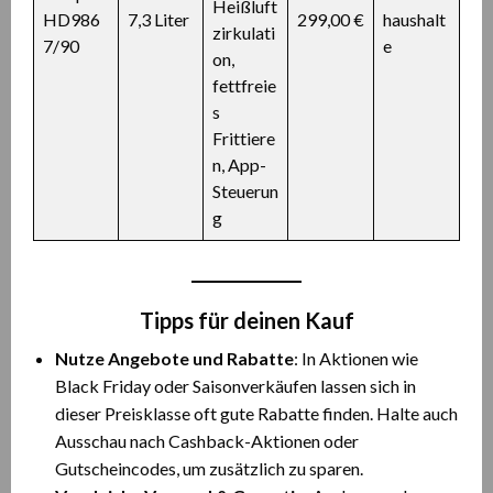
Heißluft
HD986
7,3 Liter
299,00 €
haushalt
zirkulati
7/90
e
on,
fettfreie
s
Frittiere
n, App-
Steuerun
g
Tipps für deinen Kauf
Nutze Angebote und Rabatte
: In Aktionen wie
Black Friday oder Saisonverkäufen lassen sich in
dieser Preisklasse oft gute Rabatte finden. Halte auch
Ausschau nach Cashback-Aktionen oder
Gutscheincodes, um zusätzlich zu sparen.