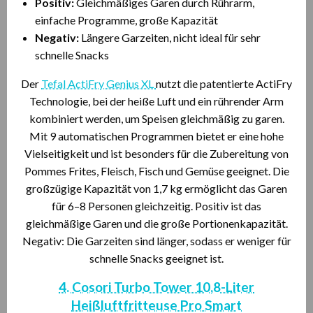
Positiv:
Gleichmäßiges Garen durch Rührarm,
einfache Programme, große Kapazität
Negativ:
Längere Garzeiten, nicht ideal für sehr
schnelle Snacks
Der
Tefal ActiFry Genius XL
nutzt die patentierte ActiFry
Technologie, bei der heiße Luft und ein rührender Arm
kombiniert werden, um Speisen gleichmäßig zu garen.
Mit 9 automatischen Programmen bietet er eine hohe
Vielseitigkeit und ist besonders für die Zubereitung von
Pommes Frites, Fleisch, Fisch und Gemüse geeignet. Die
großzügige Kapazität von 1,7 kg ermöglicht das Garen
für 6–8 Personen gleichzeitig. Positiv ist das
gleichmäßige Garen und die große Portionenkapazität.
Negativ: Die Garzeiten sind länger, sodass er weniger für
schnelle Snacks geeignet ist.
4. Cosori Turbo Tower 10,8-Liter
Heißluftfritteuse Pro Smart