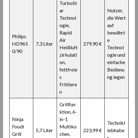
TurboSt
ar
Nutzer,
Technol
die Wert
ogie,
auf
Rapid
bewährt
Philips
Air
e
HD965
7,3 Liter
279,90 €
Heißluft
Technol
0/90
zirkulati
ogie und
on,
einfache
fettfreie
Bedienu
s
ng legen
Frittiere
n
Grillfun
ktion, 6-
Ninja
in-1
Technikl
Foodi
Multiko
5,7 Liter
223,99 €
iebhabe
Grill
chen,
r